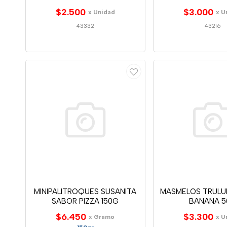
$2.500
$3.000
x Unidad
x U
43332
43216
MINIPALITROQUES SUSANITA
MASMELOS TRUL
SABOR PIZZA 150G
BANANA 
$6.450
$3.300
x Gramo
x U