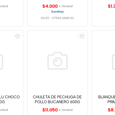
$4.000
$1.
nidad
x Unidad
bandeja
41625
-
OTRAS MARCAS
ULU CHOCO
CHULETA DE PECHUGA DE
BLANQU
50G
POLLO BUCANERO 600G
PRI
$11.050
$8.
nidad
x Unidad