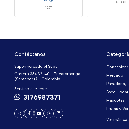
150gr
43330
42711
Contáctanos
Categorí
Supermercado el Super
Concesiones
Carrera 33#32-40 - Bucaramanga
Mercado
(Santander) - Colombia
Panaderia, t
Servicio al cliente
Aseo Hogar
3176987371
Mascotas
Frutas y Ve
Ver más ca