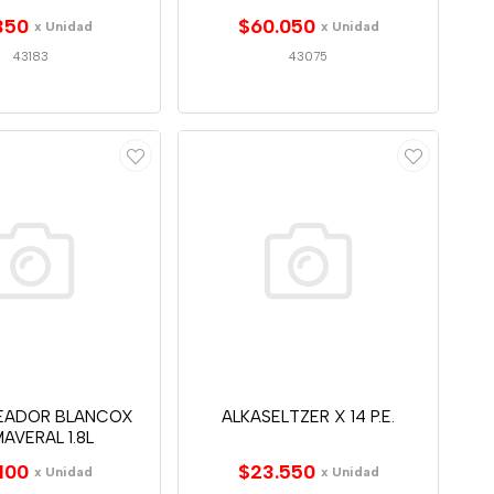
350
$60.050
x Unidad
x Unidad
43183
43075
EADOR BLANCOX
ALKASELTZER X 14 P.E.
MAVERAL 1.8L
100
$23.550
x Unidad
x Unidad