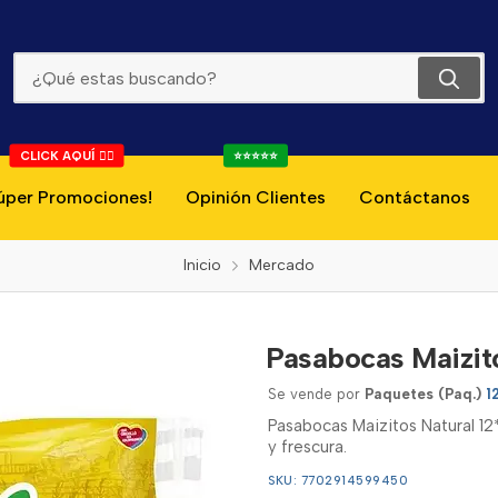
Pasabocas Maizitos Natural 12*45g
CLICK AQUÍ 👇🏻
⭐⭐⭐⭐⭐
úper Promociones!
Opinión Clientes
Contáctanos
Inicio
Mercado
Pasabocas Maizit
Se vende por
Paquetes (Paq.)
1
Pasabocas Maizitos Natural 12
y frescura.
SKU: 7702914599450