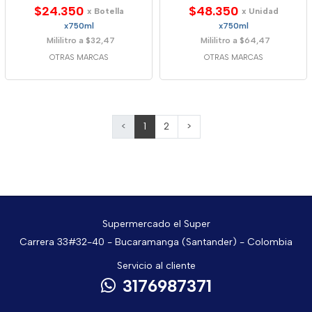
$24.350
$48.350
x Botella
x Unidad
x750ml
x750ml
Mililitro a $32,47
Mililitro a $64,47
OTRAS MARCAS
OTRAS MARCAS
<
1
2
>
Supermercado el Super
Carrera 33#32-40 - Bucaramanga (Santander) - Colombia
Servicio al cliente
3176987371