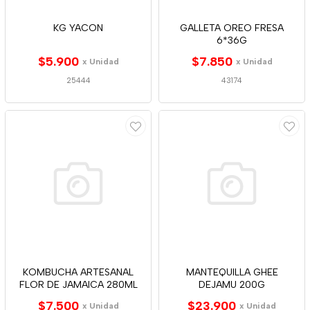
KG YACON
GALLETA OREO FRESA
6*36G
$5.900
$7.850
x Unidad
x Unidad
25444
43174
KOMBUCHA ARTESANAL
MANTEQUILLA GHEE
FLOR DE JAMAICA 280ML
DEJAMU 200G
$7.500
$23.900
x Unidad
x Unidad