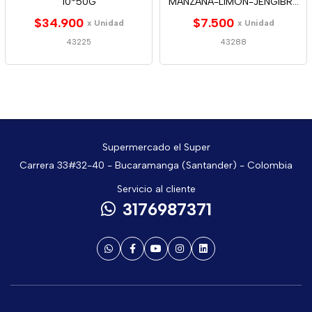
10*50G
MANZANA-LIMON-JENGIBRE
280ML
$34.900
$7.500
x Unidad
x Unidad
43225
43288
Supermercado el Super
Carrera 33#32-40 - Bucaramanga (Santander) - Colombia
Servicio al cliente
3176987371