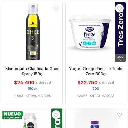
Mantequilla Clarificada Ghee
Yogurt Griego Finesse Triple
Spray 150g
Zero 500g
$26.400
$22.750
x Unidad
x Unidad
150gr
500
41863
-
OTRAS MARCAS
42097
-
OTRAS MARCAS