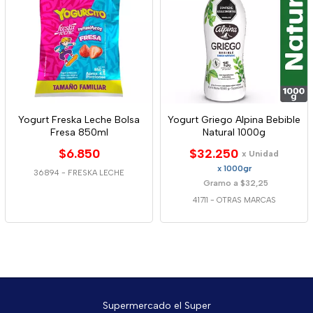
Yogurt Freska Leche Bolsa
Yogurt Griego Alpina Bebible
Fresa 850ml
Natural 1000g
$6.850
$32.250
x Unidad
x 1000gr
36894
-
FRESKA LECHE
Gramo a $32,25
41711
-
OTRAS MARCAS
Supermercado el Super