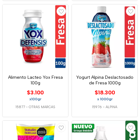
Alimento Lacteo Yox Fresa
Yogurt Alpina Deslactosado
100g
de Fresa 1000g
$3.100
$18.300
x100gr
x 1000gr
15877
-
OTRAS MARCAS
15976
-
ALPINA