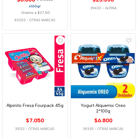
x160gr
39430
-
ALPINA
Gramo a $37,50
40053
-
OTRAS MARCAS
Alpinito Fresa Fourpack 45g
Yogurt Alquemix Oreo
2*100g
$7.050
$6.800
35133
-
OTRAS MARCAS
39335
-
OTRAS MARCAS