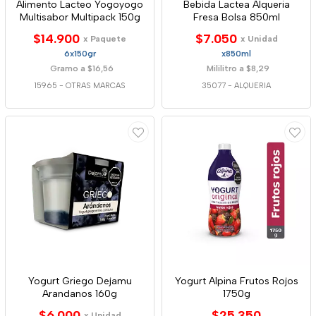
Alimento Lacteo Yogoyogo
Bebida Lactea Alqueria
Multisabor Multipack 150g
Fresa Bolsa 850ml
$14.900
$7.050
x Paquete
x Unidad
6x150gr
x850ml
Gramo a $16,56
Mililitro a $8,29
15965
-
OTRAS MARCAS
35077
-
ALQUERIA
Yogurt Griego Dejamu
Yogurt Alpina Frutos Rojos
Arandanos 160g
1750g
$6.000
$25.350
x Unidad