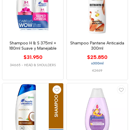
Shampoo H & S 375ml +
Shampoo Pantene Anticaida
180ml Suave y Manejable
300ml
$31.950
$25.850
x300ml
34665
-
HEAD & SHOULDERS
42469