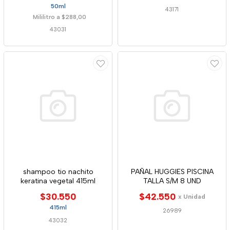
50ml
43171
Mililitro a $288,00
43031
shampoo tio nachito
PAÑAL HUGGIES PISCINA
keratina vegetal 415ml
TALLA S/M 8 UND
$30.550
$42.550
x Unidad
415ml
26989
43032