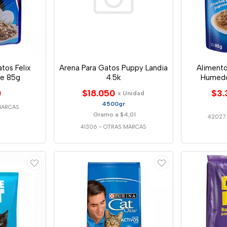
tos Felix
Arena Para Gatos Puppy Landia
Alimento
e 85g
4.5k
Humedo
0
$18.050
$3.
x Unidad
4500gr
MARCAS
Gramo a $4,01
42027
41306
-
OTRAS MARCAS