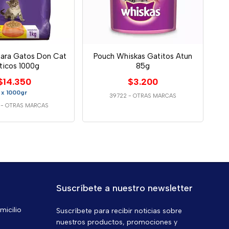
para Gatos Don Cat
Pouch Whiskas Gatitos Atun
ticos 1000g
85g
$14.350
$3.200
x 1000gr
39722
-
OTRAS MARCAS
-
OTRAS MARCAS
Suscríbete a nuestro newsletter
micilio
Suscríbete para recibir noticias sobre
nuestros productos, promociones y