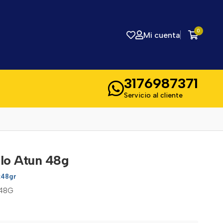
0
Mi cuenta
3176987371
Servicio al cliente
lo Atun 48g
x48gr
48G