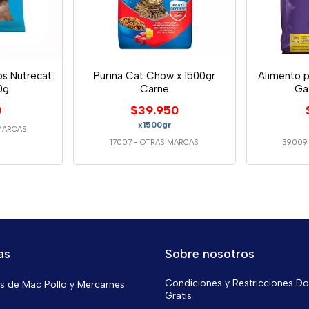
os Nutrecat
Purina Cat Chow x 1500gr
Alimento 
0g
Carne
Ga
0
$39.950
x1500gr
MARCAS
17007
-
OTRAS MARCAS
39009
as
Sobre nosotros
Condiciones y Restricciones Do
 de Mac Pollo y Mercarnes
Gratis