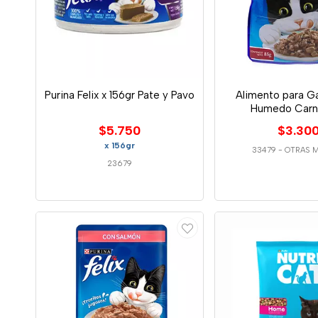
Purina Felix x 156gr Pate y Pavo
Alimento para Ga
Humedo Carn
$5.750
$3.30
x 156gr
33479
-
OTRAS 
23679