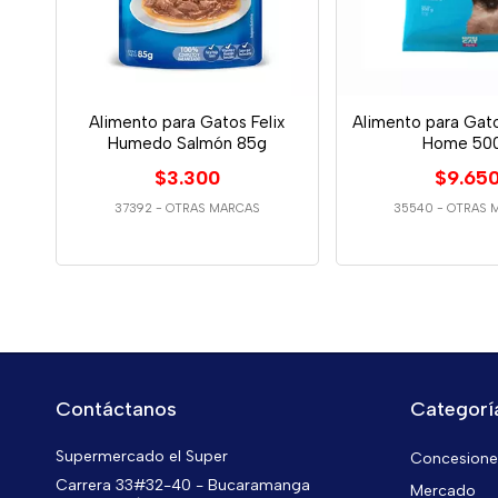
Alimento para Gatos Felix
Alimento para Gat
Humedo Salmón 85g
Home 50
$3.300
$9.65
37392
-
OTRAS MARCAS
35540
-
OTRAS 
Contáctanos
Categorí
Supermercado el Super
Concesiones
Carrera 33#32-40 - Bucaramanga
Mercado