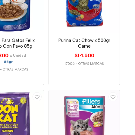
 Para Gatos Felix
Purina Cat Chow x 500gr
 Con Pavo 85g
Carne
300
$14.500
x Unidad
85gr
17006
-
OTRAS MARCAS
-
OTRAS MARCAS