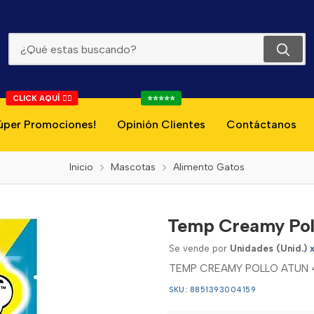
Temp Creamy Pollo Atun 48g
CLICK AQUÍ 👇🏻
⭐⭐⭐⭐⭐
úper Promociones!
Opinión Clientes
Contáctanos
Inicio
Mascotas
Alimento Gatos
Temp Creamy Pol
Se vende por
Unidades (Unid.)
TEMP CREAMY POLLO ATUN 
SKU: 8851393004159