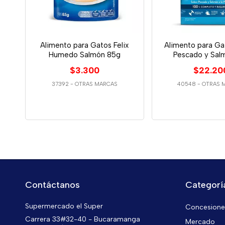
Alimento para Gatos Felix
Alimento para Ga
Humedo Salmón 85g
Pescado y Salm
$3.300
$22.20
37392
-
OTRAS MARCAS
40548
-
OTRAS 
Contáctanos
Categorí
Supermercado el Super
Concesiones
Carrera 33#32-40 - Bucaramanga
Mercado