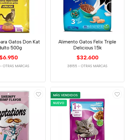
para Gatos Don Kat
Alimento Gatos Felix Triple
dulto 500g
Delicious 1.5k
$6.950
$32.600
-
OTRAS MARCAS
38155
-
OTRAS MARCAS
MÁS VENDIDOS
NUEVO