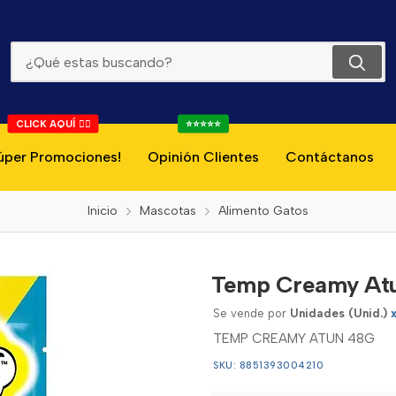
Temp Creamy Atun 48g
CLICK AQUÍ 👇🏻
⭐⭐⭐⭐⭐
úper Promociones!
Opinión Clientes
Contáctanos
Inicio
Mascotas
Alimento Gatos
Temp Creamy At
Se vende por
Unidades (Unid.)
TEMP CREAMY ATUN 48G
SKU: 8851393004210