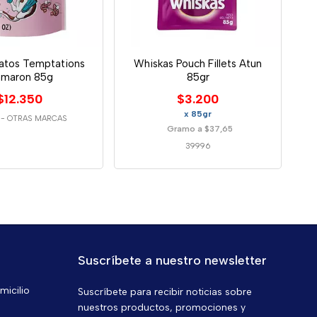
atos Temptations
Whiskas Pouch Fillets Atun
maron 85g
85gr
$12.350
$3.200
x 85gr
-
OTRAS MARCAS
Gramo a $37,65
39996
Suscríbete a nuestro newsletter
micilio
Suscríbete para recibir noticias sobre
nuestros productos, promociones y