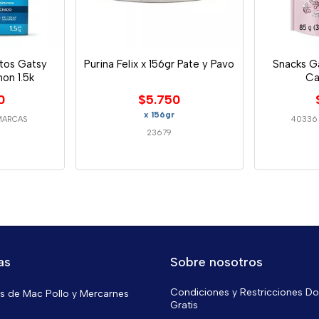
tos Gatsy
Purina Felix x 156gr Pate y Pavo
Snacks G
on 1.5k
Ca
0
$5.750
x 156gr
MARCAS
40336
23679
as
Sobre nosotros
Condiciones y Restricciones Do
 de Mac Pollo y Mercarnes
Gratis