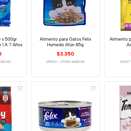
 x 500gr
Alimento para Gatos Felix
Alimento 
 1 A 7 Años
Humedo Atún 85g
A
0
$3.350
MARCAS
25803
-
OTRAS MARCAS
30507