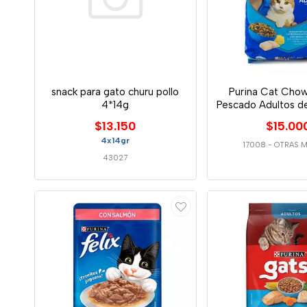
snack para gato churu pollo
Purina Cat Chow
4*14g
Pescado Adultos de
$13.150
$15.00
4x14gr
17008
-
OTRAS 
43027