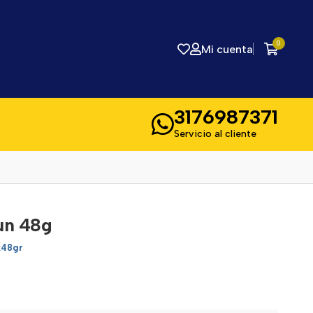
0
Mi cuenta
3176987371
Servicio al cliente
un 48g
x48gr