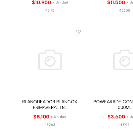
$10.950
$11.500
x Unidad
x U
43178
43208
BLANQUEADOR BLANCOX
POWEARADE CON
PRIMAVERAL 1.8L
500ML
$8.100
$3.600
x Unidad
x U
43263
43197