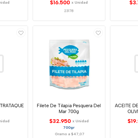
$16.500
$3.
nidad
x Unidad
23178
TRATAQUE
Filete De Tilapia Pesquera Del
ACEITE DE
Mar 700g
OLI
$32.950
$19
nidad
x Unidad
700gr
Gramo a $47,07