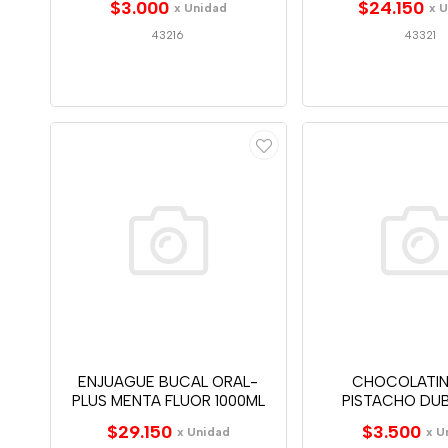
$3.000
$24.150
x Unidad
x 
43216
43321
ENJUAGUE BUCAL ORAL-
CHOCOLATIN
PLUS MENTA FLUOR 1000ML
PISTACHO DUB
$29.150
$3.500
x Unidad
x U