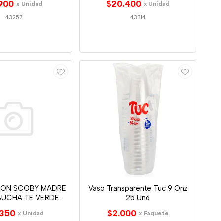
900
$20.400
x Unidad
x Unidad
43257
43314
CON SCOBY MADRE
Vaso Transparente Tuc 9 Onz
BUCHA TE VERDE
25 Und
500ML
.350
$2.000
x Unidad
x Paquete