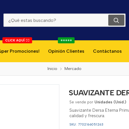
SUAVIZANTE DERSA ETERNA PRIMAVERAL 1.5L
CLICK AQUÍ 👇🏻
⭐⭐⭐⭐⭐
úper Promociones!
Opinión Clientes
Contáctanos
Inicio
Mercado
SUAVIZANTE DER
Se vende por
Unidades (Unid.)
Suavizante Dersa Eterna Prima
calidad y frescura.
SKU: 7702166051263