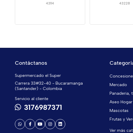
43114
43228
Contáctanos
Categorí
Supermercado el Super
Concesiones
Carrera 33#32-40 - Bucaramanga
Mercado
(Santander) - Colombia
Panaderia, t
Servicio al cliente
Aseo Hogar
3176987371
Mascotas
Frutas y Ve
Ver más ca