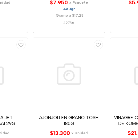
$7.950
$5.
Unidad
x Paquete
460gr
Gramo a $17,28
42736
A JET
AJONJOLI EN GRANO TOSH
VINAGRE 
AI 29G
180G
DE KOM
$13.300
$21
nidad
x Unidad