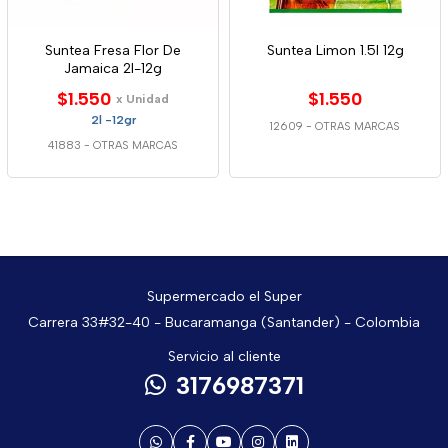
Suntea Fresa Flor De
Suntea Limon 1.5l 12g
Jamaica 2l-12g
$1.550
$1.550
x Unidad
2l -12gr
12609
-
OTRAS MARCAS
41883
-
OTRAS MARCAS
Supermercado el Super
Carrera 33#32-40 - Bucaramanga (Santander) - Colombia
Servicio al cliente
3176987371