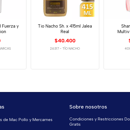
 Fuerza y
Tio Nacho Sh. x 415ml Jalea
Sha
ion
Real
Multiv
0
$40.400
MARCAS
26317
-
TÍO NACHO
40
as
Sobre nosotros
Condiciones y Restricciones Do
 de Mac Pollo y Mercarnes
Gratis