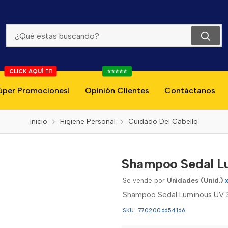
Shampoo Sedal Luminous Uv 340ml
CLICK AQUÍ 👇🏻
⭐⭐⭐⭐⭐
úper Promociones!
Opinión Clientes
Contáctanos
Inicio
Higiene Personal
Cuidado Del Cabello
Shampoo Sedal L
Se vende por
Unidades (Unid.)
Shampoo Sedal Luminous UV
SKU: 7702006654166