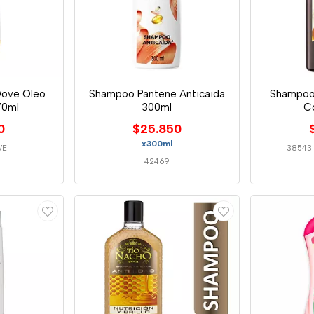
Dove Oleo
Shampoo Pantene Anticaida
Shampoo
70ml
300ml
C
0
$25.850
x300ml
VE
38543
42469