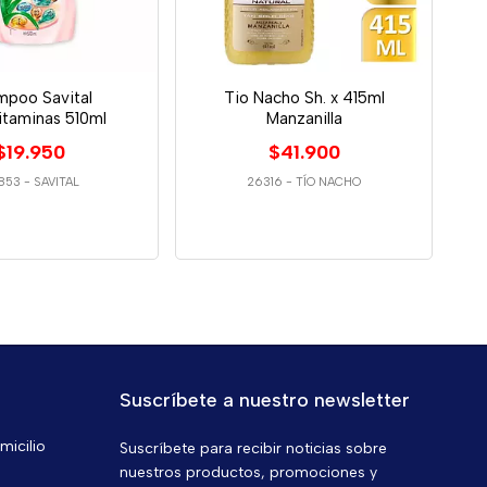
mpoo Savital
Tio Nacho Sh. x 415ml
itaminas 510ml
Manzanilla
$19.950
$41.900
853
-
SAVITAL
26316
-
TÍO NACHO
Suscríbete a nuestro newsletter
micilio
Suscríbete para recibir noticias sobre
nuestros productos, promociones y