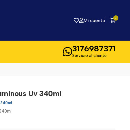
0
Mi cuenta
3176987371
Servicio al cliente
uminous Uv 340ml
x340ml
 340ml