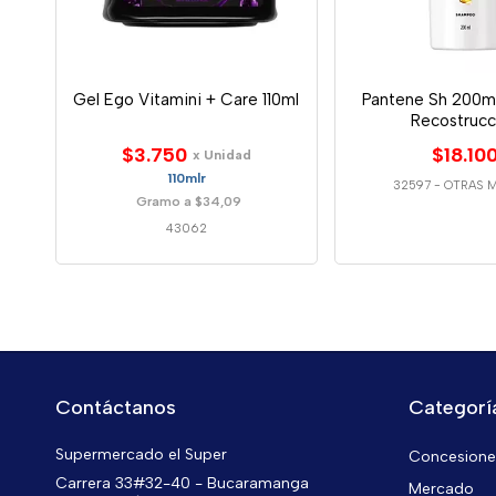
Gel Ego Vitamini + Care 110ml
Pantene Sh 200ml
Recostrucc
$3.750
$18.10
x Unidad
110mlr
32597
-
OTRAS 
Gramo a $34,09
43062
Contáctanos
Categorí
Supermercado el Super
Concesiones
Carrera 33#32-40 - Bucaramanga
Mercado