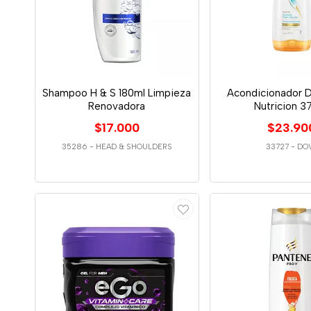
Shampoo H & S 180ml Limpieza
Acondicionador 
Renovadora
Nutricion 3
$17.000
$23.90
35286
-
HEAD & SHOULDERS
33727
-
DO