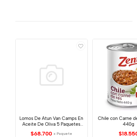
Lomos De Atun Van Camps En
Chile con Carne d
Aceite De Oliva 5 Paquetes
440g
120gr
$68.700
$18.55
x Paquete