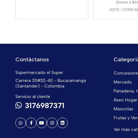
Gramo a $6
40172
-
OTRAS 
Contáctanos
Categorí
Supermercado el Super
Concesiones
Carrera 33#32-40 - Bucaramanga
Mercado
(Santander) - Colombia
Panaderia, t
Servicio al cliente
Aseo Hogar
3176987371
Mascotas
Frutas y Ve
Ver más ca