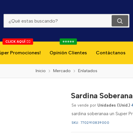
Sardina Soberana En Aceite Ovalada 400g
CLICK AQUÍ 👇🏻
⭐⭐⭐⭐⭐
úper Promociones!
Opinión Clientes
Contáctanos
Inicio
Mercado
Enlatados
Sardina Soberana
Se vende por
Unidades (Unid.)
sardina soberanaa un Super P
SKU: 7702910839000