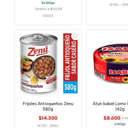
5x120gr
14746
-
ZE
Gramo a $114,50
43023
Frijoles Antioqueños Zenu
Atun Isabel Lomo
580g
142g
$14.300
$8.600
x U
x142gr
14725
-
ZENU