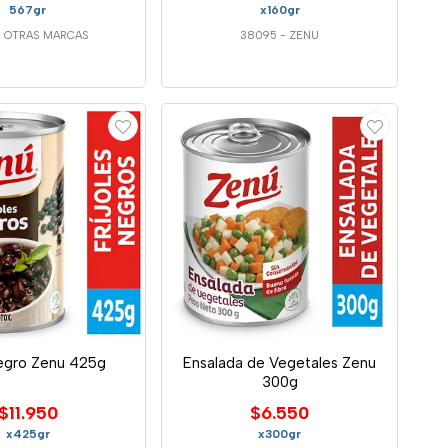
567gr
x160gr
-
OTRAS MARCAS
38095
-
ZENU
Negro Zenu 425g
Ensalada de Vegetales Zenu
300g
$11.950
$6.550
x425gr
x300gr