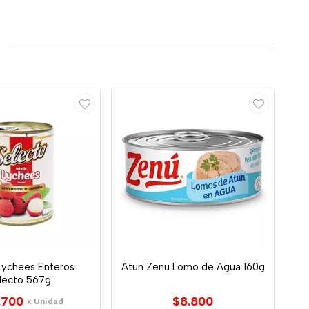
Lychees Enteros
Atun Zenu Lomo de Agua 160g
lecto 567g
.700
$8.800
x Unidad