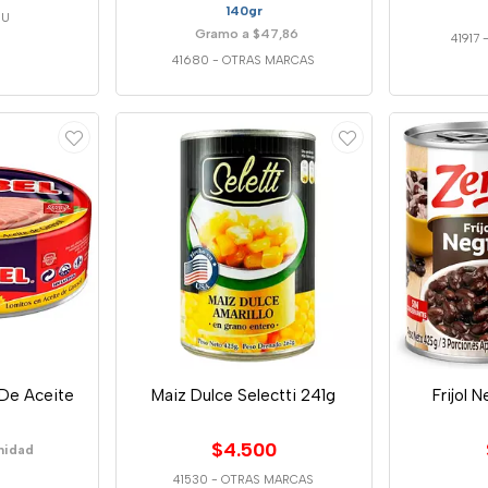
140gr
NU
Gramo a $47,86
41917
41680
-
OTRAS MARCAS
 De Aceite
Maiz Dulce Selectti 241g
Frijol 
$4.500
nidad
41530
-
OTRAS MARCAS