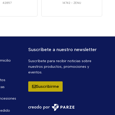
42857
14742
-
ZENU
Suscríbete a nuestro newsletter
micilio
Suscríbete para recibir noticias sobre
nuestros productos, promociones y
eventos.
ntos
Suscribirme
cas
oncesiones
pedido