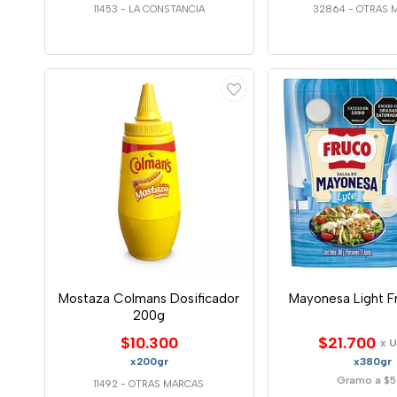
11453
-
LA CONSTANCIA
32864
-
OTRAS 
Mostaza Colmans Dosificador
Mayonesa Light F
200g
$10.300
$21.700
x 
x200gr
x380gr
Gramo a $57
11492
-
OTRAS MARCAS