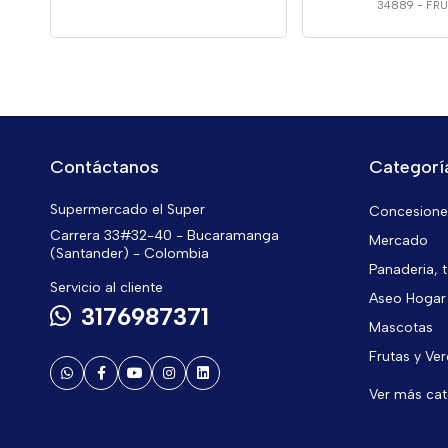
34889
-
FR
Contáctanos
Categorí
Supermercado el Super
Concesiones
Carrera 33#32-40 - Bucaramanga
Mercado
(Santander) - Colombia
Panaderia, t
Servicio al cliente
Aseo Hogar
3176987371
Mascotas
Frutas y Ve
Ver más ca