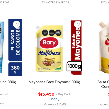
MARCAS
11531
-
OTRAS MARCAS
11412
ruco 380g
Mayonesa Bary Doypack 1000g
Salsa 
Con
$15.450
Unidad
x DoyPack
x 1000gr
,11
Gramo a $15,45
36512