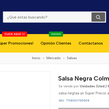
Salsa Negra Colmans 90g
CLICK AQUÍ 👇🏻
⭐⭐⭐⭐⭐
úper Promociones!
Opinión Clientes
Contáctanos
Inicio
Mercado
Salsas
Salsa Negra Col
Se vende por
Unidades (Unid.)
salsa negraa un Super Precio
SKU: 7708001730508