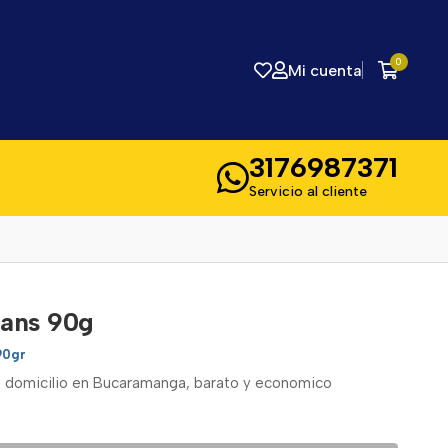
0
Mi cuenta
3176987371
Servicio al cliente
mans 90g
90gr
 a domicilio en Bucaramanga, barato y economico