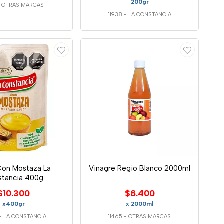
200gr
-
OTRAS MARCAS
11938
-
LA CONSTANCIA
Con Mostaza La
Vinagre Regio Blanco 2000ml
stancia 400g
$10.300
$8.400
x400gr
x 2000ml
-
LA CONSTANCIA
11465
-
OTRAS MARCAS