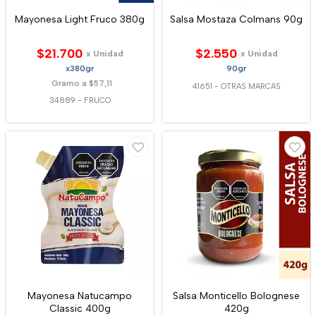
Mayonesa Light Fruco 380g
Salsa Mostaza Colmans 90g
$21.700
$2.550
x Unidad
x Unidad
x380gr
90gr
Gramo a $57,11
41651
-
OTRAS MARCAS
34889
-
FRUCO
Mayonesa Natucampo
Salsa Monticello Bolognese
Classic 400g
420g