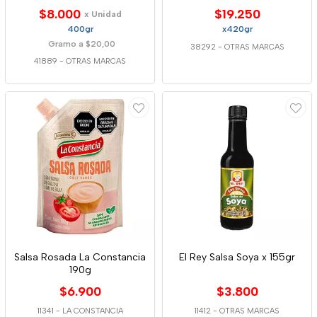
$8.000
$19.250
x Unidad
400gr
x420gr
Gramo a $20,00
38292
-
OTRAS MARCAS
41889
-
OTRAS MARCAS
Salsa Rosada La Constancia
El Rey Salsa Soya x 155gr
190g
$6.900
$3.800
11341
-
LA CONSTANCIA
11412
-
OTRAS MARCAS