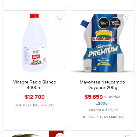
Vinagre Regio Blanco
Mayonesa Natucampo
4000ml
Doypack 200g
$12.700
$5.850
x Unidad
x200gr
36401
-
OTRAS MARCAS
Gramo a $29,25
38369
-
OTRAS MARCAS