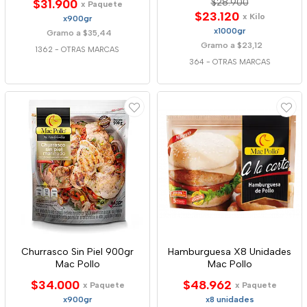
$31.900
$28.900
x Paquete
$23.120
x Kilo
x900gr
x1000gr
Gramo a $35,44
Gramo a $23,12
1362
-
OTRAS MARCAS
364
-
OTRAS MARCAS
Churrasco Sin Piel 900gr
Hamburguesa X8 Unidades
Mac Pollo
Mac Pollo
$34.000
$48.962
x Paquete
x Paquete
x900gr
x8 unidades