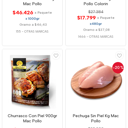
Mac Pollo
Pollo Colorin
$46.426
$27.384
x Paquete
$17.799
x Paquete
x 1000gr
x480gr
Gramo a $46,43
Gramo a $37,08
155
-
OTRAS MARCAS
1466
-
OTRAS MARCAS
-20
%
Churrasco Con Piel 900gr
Pechuga Sin Piel Kg Mac
Mac Pollo
Pollo