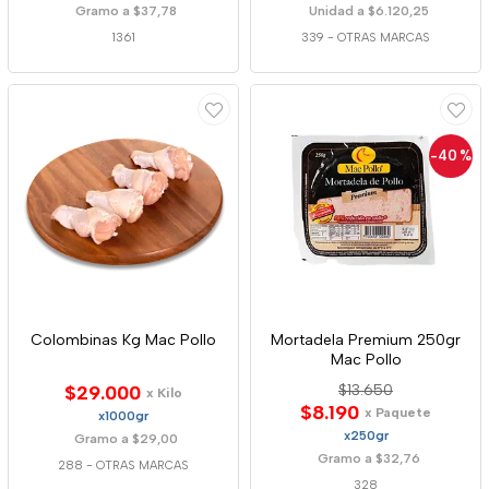
Gramo a $37,78
Unidad a $6.120,25
1361
339
-
OTRAS MARCAS
-40
%
Colombinas Kg Mac Pollo
Mortadela Premium 250gr
Mac Pollo
$29.000
$13.650
x Kilo
$8.190
x Paquete
x1000gr
x250gr
Gramo a $29,00
Gramo a $32,76
288
-
OTRAS MARCAS
328