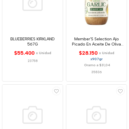
BLUEBERRIES KIRKLAND
Member'S Selection Ajo
567G
Picado En Aceite De Oliva
907 G
$55.400
$28.150
x Unidad
x Unidad
x907gr
23758
Gramo a $31,04
35836