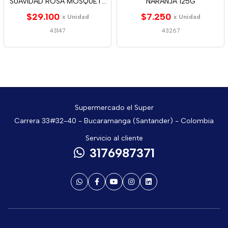
SUAVIDAD ROSA MOSQUETA
NARANJA 125G
400ML
$29.100
$7.250
x Unidad
x Unidad
43147
43267
Supermercado el Super
Carrera 33#32-40 - Bucaramanga (Santander) - Colombia
Servicio al cliente
3176987371