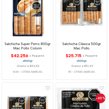
Salchicha Super Perro 800gr
Salchicha Clásica 500gr
Mac Pollo Colorin
Mac Pollo
$42.256
$25.715
x Paquete
x Paquete
x800gr
x500gr
Gramo a $52,82
Gramo a $51,43
1434
-
OTRAS MARCAS
151
-
OTRAS MARCAS
-40
%