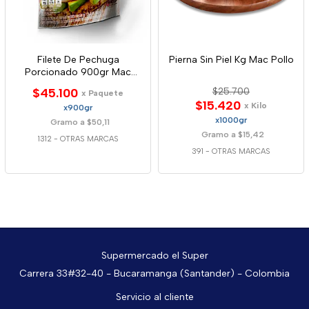
Filete De Pechuga
Pierna Sin Piel Kg Mac Pollo
Porcionado 900gr Mac
Pollo
$45.100
$25.700
x Paquete
$15.420
x Kilo
x900gr
x1000gr
Gramo a $50,11
Gramo a $15,42
1312
-
OTRAS MARCAS
391
-
OTRAS MARCAS
Supermercado el Super
Carrera 33#32-40 - Bucaramanga (Santander) - Colombia
Servicio al cliente