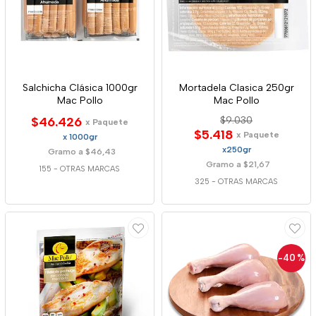
Salchicha Clásica 1000gr
Mortadela Clasica 250gr
Mac Pollo
Mac Pollo
$46.426
$9.030
x Paquete
$5.418
x Paquete
x 1000gr
x250gr
Gramo a $46,43
Gramo a $21,67
155
-
OTRAS MARCAS
325
-
OTRAS MARCAS
-40
%