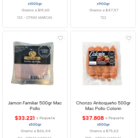
x1000gr
x900gr
Gramo a $19,60
Gramo a $47,57
132
-
OTRAS MARCAS
722
Jamon Familiar 500gr Mac
Chorizo Antioqueño 500gr
Pollo
Mac Pollo Colorin
$33.221
$37.808
x Paquete
x Paquete
x500gr
x500gr
Gramo a $66,44
Gramo a $75,62