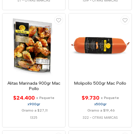
57
-
OTRAS MARCAS
1519
-
OTRAS MARCAS
Alitas Marinada 900gr Mac
Molipollo 500gr Mac Pollo
Pollo
$24.400
$9.730
x Paquete
x Paquete
x900gr
x500gr
Gramo a $27,11
Gramo a $19,46
1325
322
-
OTRAS MARCAS