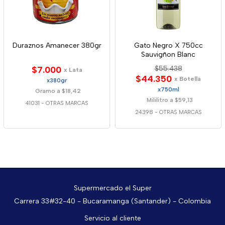
Duraznos Amanecer 380gr
Gato Negro X 750cc
Sauvigñon Blanc
$7.000
$55.438
x Lata
$44.350
x Botella
x380gr
x750ml
Gramo a $18,42
Mililitro a $59,13
41031
-
OTRAS MARCAS
24398
-
OTRAS MARCAS
Supermercado el Super
Carrera 33#32-40 - Bucaramanga (Santander) - Colombia
Servicio al cliente