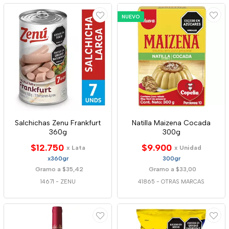
NUEVO
Salchichas Zenu Frankfurt
Natilla Maizena Cocada
360g
300g
$12.750
$9.900
x Lata
x Unidad
x360gr
300gr
Gramo a $35,42
Gramo a $33,00
14671
-
ZENU
41865
-
OTRAS MARCAS