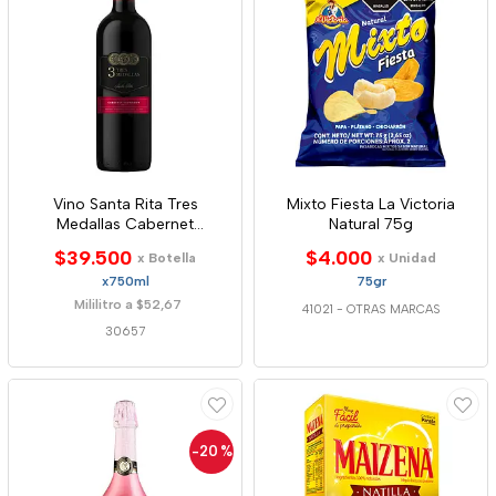
Vino Santa Rita Tres
Mixto Fiesta La Victoria
Medallas Cabernet
Natural 75g
Sauvignon 750ml
$39.500
$4.000
x Botella
x Unidad
x750ml
75gr
Mililitro a $52,67
41021
-
OTRAS MARCAS
30657
-20
%