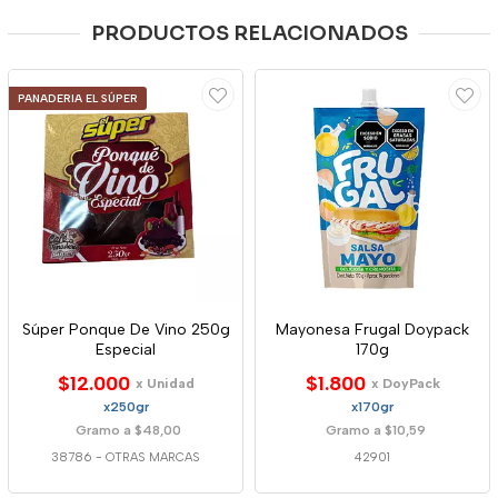
PRODUCTOS RELACIONADOS
PANADERIA EL SÚPER
Súper Ponque De Vino 250g
Mayonesa Frugal Doypack
Especial
170g
$12.000
$1.800
x Unidad
x DoyPack
x250gr
x170gr
Gramo a $48,00
Gramo a $10,59
38786
-
OTRAS MARCAS
42901