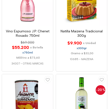
Vino Espumoso J.P. Chenet
Natilla Maizena Tradicional
Rosado 750ml
300g
$69.000
$9.900
x Unidad
$55.200
x Botella
x300gr
x750ml
Gramo a $33,00
Mililitro a $73,60
10685
-
MAIZENA
34307
-
OTRAS MARCAS
-20
%