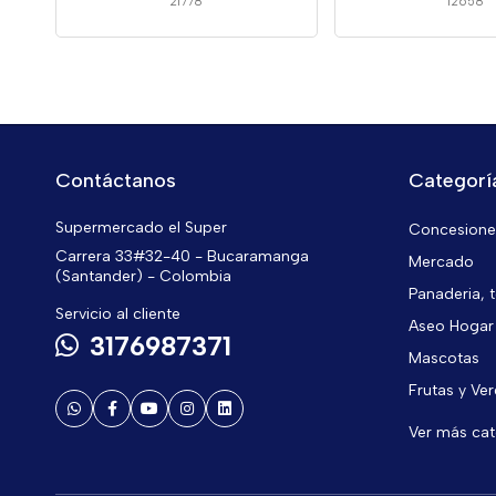
21778
12658
Contáctanos
Categorí
Supermercado el Super
Concesiones
Carrera 33#32-40 - Bucaramanga
Mercado
(Santander) - Colombia
Panaderia, t
Servicio al cliente
Aseo Hogar
3176987371
Mascotas
Frutas y Ve
Ver más ca