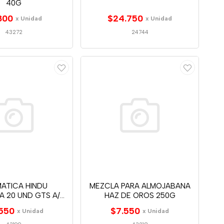
40G
800
$24.750
x Unidad
x Unidad
43272
24744
ATICA HINDU
MEZCLA PARA ALMOJABANA
A 20 UND GTS A/J-
HAZ DE OROS 250G
C
550
$7.550
x Unidad
x Unidad