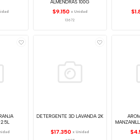
ALMENDRAS 100G
$9.150
$1.
nidad
x Unidad
13672
RANJA
DETERGENTE 3D LAVANDA 2K
AROM
2.5L
MANZANILL
$17.350
$4.
nidad
x Unidad