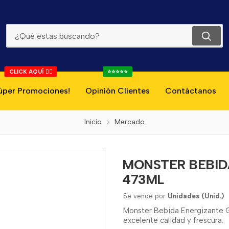
MONSTER BEBIDA ENERGIZANTE GREEN ZERO 473ML
CLICK AQUÍ 👇🏻
⭐⭐⭐⭐⭐
úper Promociones!
Opinión Clientes
Contáctanos
Inicio
Mercado
MONSTER BEBID
473ML
Se vende por
Unidades (Unid.)
Monster Bebida Energizante G
excelente calidad y frescura.