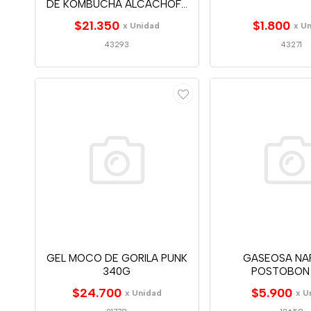
DE KOMBUCHA ALCACHOFA
500ML
$21.350
$1.800
x Unidad
x U
43293
43271
GEL MOCO DE GORILA PUNK
GASEOSA NA
340G
POSTOBON 
$24.700
$5.900
x Unidad
x U