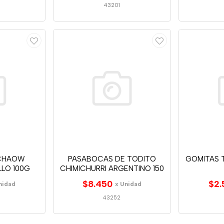
43201
CHAOW
PASABOCAS DE TODITO
GOMITAS 
LO 100G
CHIMICHURRI ARGENTINO 150
$8.450
$2.
nidad
x Unidad
43252