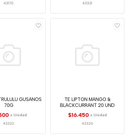
43170
43331
TRULULU GUSANOS
TE LIPTON MANGO &
70G
BLACKCURRANT 20 UND
500
$16.450
x Unidad
x Unidad
43332
43326