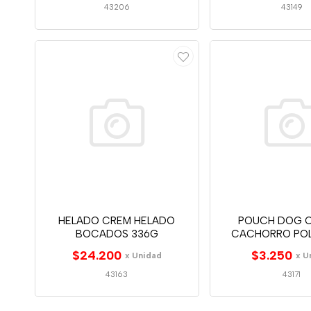
43206
43149
HELADO CREM HELADO
POUCH DOG 
BOCADOS 336G
CACHORRO POL
$24.200
$3.250
x Unidad
x U
43163
43171