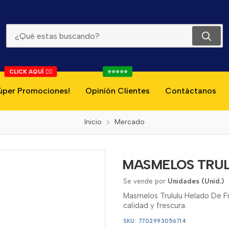
MASMELOS TRULULU HELADO DE FRESA 54G
CLICK AQUÍ 👇🏻
⭐⭐⭐⭐⭐
úper Promociones!
Opinión Clientes
Contáctanos
Inicio
Mercado
MASMELOS TRUL
Se vende por
Unidades (Unid.)
Masmelos Trululu Helado De Fr
calidad y frescura.
SKU: 7702993056714