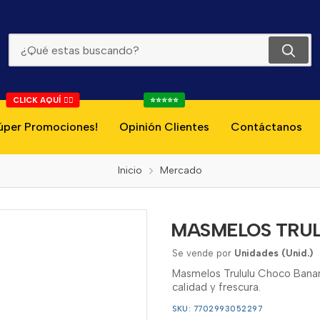
MASMELOS TRULULU CHOCO BANANA 50G
CLICK AQUÍ 👇🏻
⭐⭐⭐⭐⭐
úper Promociones!
Opinión Clientes
Contáctanos
Inicio
Mercado
MASMELOS TRU
Se vende por
Unidades (Unid.)
Masmelos Trululu Choco Banan
calidad y frescura.
SKU: 7702993052297