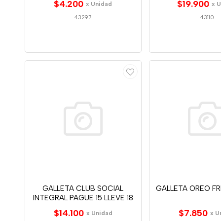
$4.200
$19.900
x Unidad
x 
43297
43110
GALLETA CLUB SOCIAL
GALLETA OREO FR
INTEGRAL PAGUE 15 LLEVE 18
$14.100
$7.850
x Unidad
x U