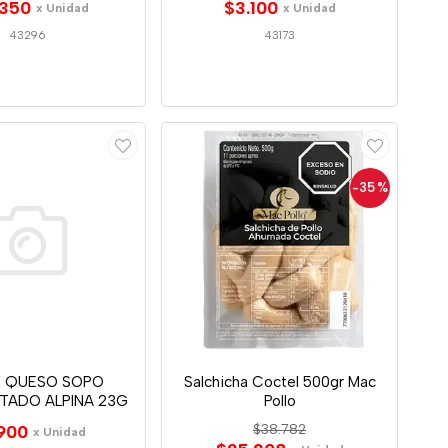
.350
$3.100
x Unidad
x Unidad
43296
43173
-35
%
 QUESO SOPO
Salchicha Coctel 500gr Mac
TADO ALPINA 23G
Pollo
900
$38.782
x Unidad