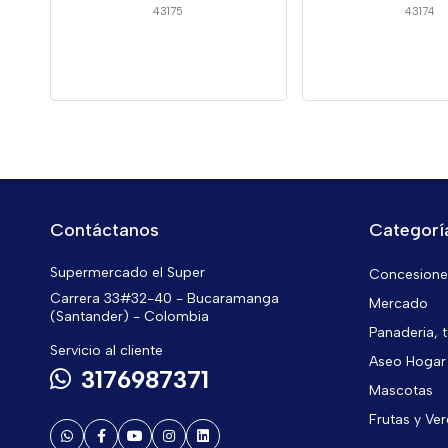
43175
43174
Contáctanos
Categorí
Supermercado el Super
Concesiones
Carrera 33#32-40 - Bucaramanga
Mercado
(Santander) - Colombia
Panaderia, t
Servicio al cliente
Aseo Hogar
3176987371
Mascotas
Frutas y Ve