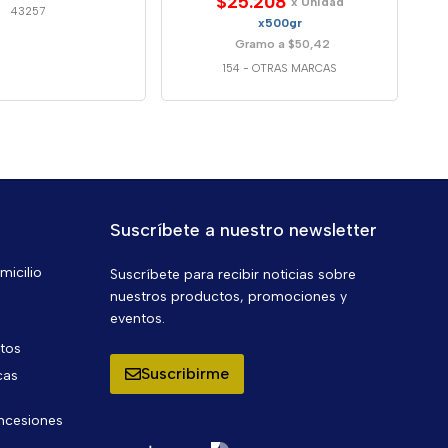
$25.208
x Unidad
43257
x500gr
Gramo a $50,42
154
-
OTRAS MARCAS
Suscríbete a nuestro newsletter
micilio
Suscríbete para recibir noticias sobre
nuestros productos, promociones y
eventos.
ntos
Suscribirme
cas
oncesiones