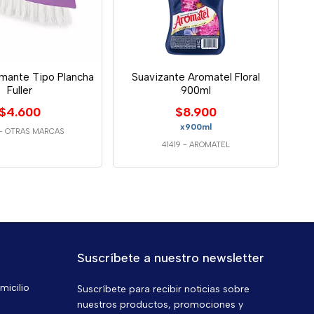
amante Tipo Plancha
Suavizante Aromatel Floral
Fuller
900ml
$4.600
$8.900
x900ml
-
OTRAS MARCAS
41419
-
AROMATEL
Suscríbete a nuestro newsletter
micilio
Suscríbete para recibir noticias sobre
nuestros productos, promociones y