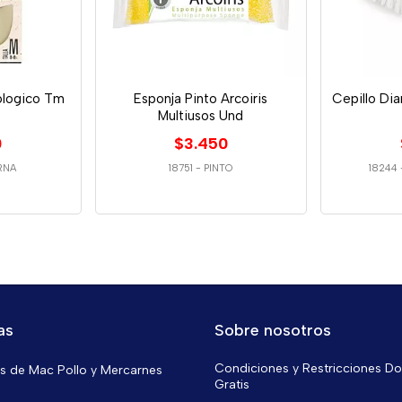
ologico Tm
Esponja Pinto Arcoiris
Cepillo Di
Multiusos Und
0
$3.450
RNA
18751
-
PINTO
18244
as
Sobre nosotros
Condiciones y Restricciones Do
 de Mac Pollo y Mercarnes
Gratis