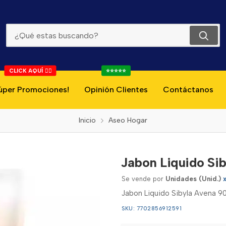
Jabon Liquido Sibyla Avena 900ml
CLICK AQUÍ 👇🏻
⭐⭐⭐⭐⭐
úper Promociones!
Opinión Clientes
Contáctanos
Inicio
Aseo Hogar
Jabon Liquido Si
Se vende por
Unidades (Unid.)
Jabon Liquido Sibyla Avena 9
SKU: 7702856912591