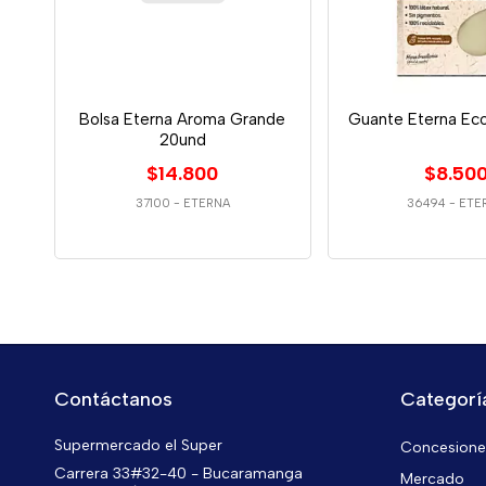
Bolsa Eterna Aroma Grande
Guante Eterna Ec
20und
$14.800
$8.50
37100
-
ETERNA
36494
-
ETE
Contáctanos
Categorí
Supermercado el Super
Concesiones
Carrera 33#32-40 - Bucaramanga
Mercado