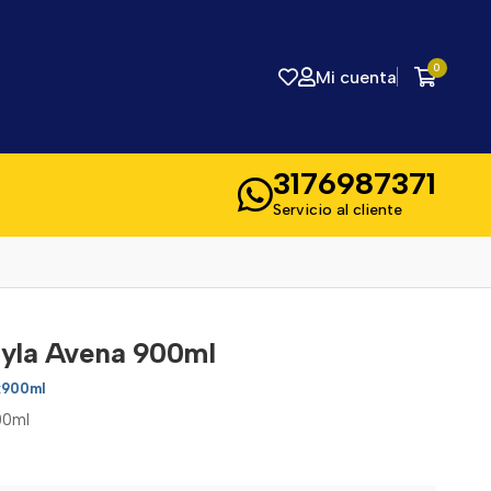
0
Mi cuenta
3176987371
Servicio al cliente
byla Avena 900ml
x900ml
00ml