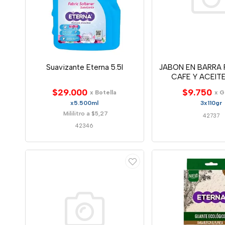
Suavizante Eterna 5.5l
JABON EN BARRA 
CAFE Y ACEITE
$29.000
$9.750
x Botella
x 
x5.500ml
3x110gr
Mililitro a $5,27
42737
42346