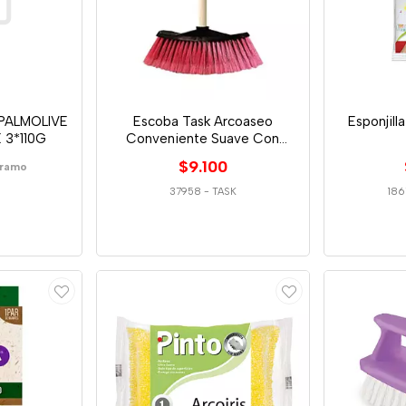
PALMOLIVE
Escoba Task Arcoaseo
Esponjill
 3*110G
Conveniente Suave Con
C/Madera
$9.100
Gramo
37958
-
TASK
186