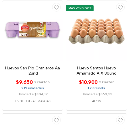
MÁS VENDIDOS
Huevos San Pio Granjeros Aa
Huevo Santos Huevo
12und
Amarrado A X 30und
$9.650
$10.900
x Carton
x Carton
x 12 unidades
1 x 30unds
Unidad a $804,17
Unidad a $363,33
18981
-
OTRAS MARCAS
41736