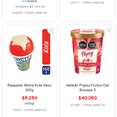
x 1 unidad
34777
-
OTRAS MARCAS
Unidad a $5.700,00
33808
-
OTRAS MARCAS
Raspado Aloha Kola Vaso
Helado Popsy Frutos Del
160g
Bosque 1l
$5.250
$40.050
x160gr
33788
-
OTRAS MARCAS
13052
-
OTRAS MARCAS