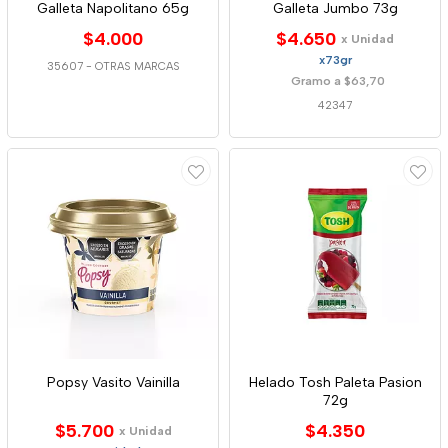
Galleta Napolitano 65g
Galleta Jumbo 73g
$4.000
$4.650
x Unidad
x73gr
35607
-
OTRAS MARCAS
Gramo a $63,70
42347
Popsy Vasito Vainilla
Helado Tosh Paleta Pasion
72g
$5.700
$4.350
x Unidad