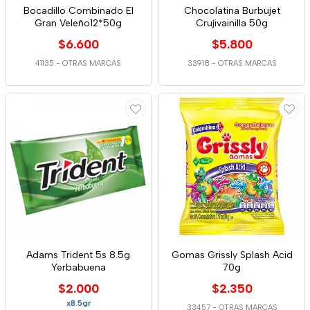
Bocadillo Combinado El
Chocolatina Burbujet
Gran Veleño12*50g
Crujivainilla 50g
$6.600
$5.800
41135
-
OTRAS MARCAS
33918
-
OTRAS MARCAS
Adams Trident 5s 8.5g
Gomas Grissly Splash Acid
Yerbabuena
70g
$2.000
$2.350
x8.5gr
33457
-
OTRAS MARCAS