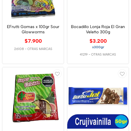
EFrutti Gomas x 100gr Sour
Bocadillo Lonja Roja El Gran
Glowworms
Veleño 300g
$7.900
$3.200
x300gr
26108
-
OTRAS MARCAS
41219
-
OTRAS MARCAS