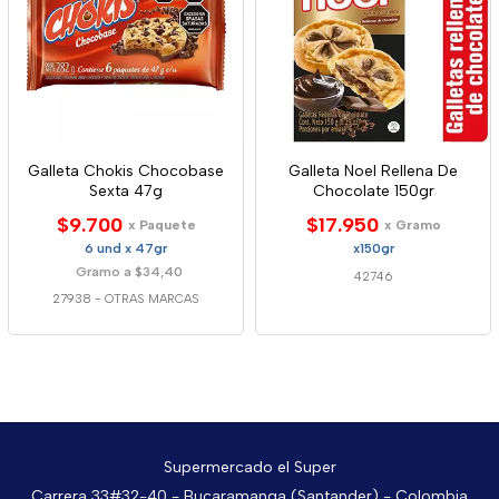
Galleta Chokis Chocobase
Galleta Noel Rellena De
Sexta 47g
Chocolate 150gr
$9.700
$17.950
x Paquete
x Gramo
6 und x 47gr
x150gr
Gramo a $34,40
42746
27938
-
OTRAS MARCAS
Supermercado el Super
Carrera 33#32-40 - Bucaramanga (Santander) - Colombia