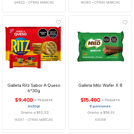
24832
-
OTRAS MARCAS
14080
-
OTRAS MARCAS
Galleta Ritz Sabor A Queso
Galleta Milo Wafer X 8
6*30g
$9.400
$15.400
x Paquete
x Paquete
6x30gr
8 porciones
Gramo a $52,22
Gramo a $58,33
14047
-
OTRAS MARCAS
43058