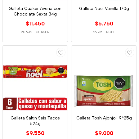
Galleta Quaker Avena con
Galleta Noel Vainilla 170g
Chocolate Sexta 34g
$11.450
$5.750
20632
-
QUAKER
29715
-
NOEL
Galleta Saltin Seis Tacos
Galleta Tosh Ajonjoli 9*25g
524g
$9.550
$9.000