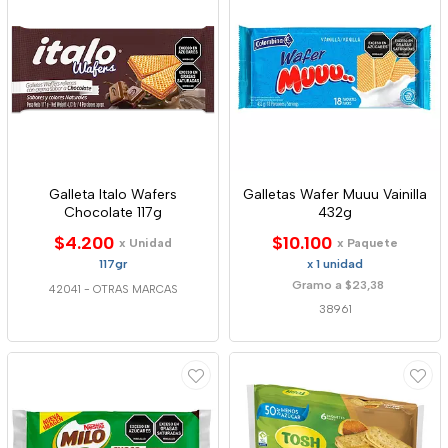
Galleta Italo Wafers
Galletas Wafer Muuu Vainilla
Chocolate 117g
432g
$4.200
$10.100
x Unidad
x Paquete
117gr
x 1 unidad
Gramo a $23,38
42041
-
OTRAS MARCAS
38961