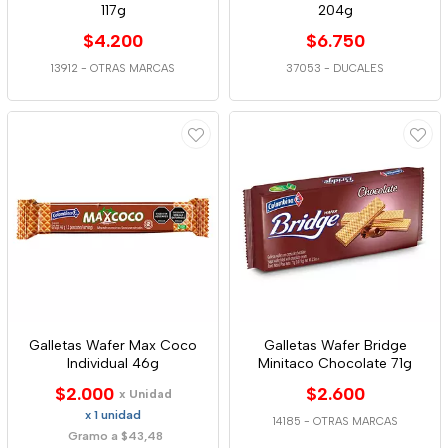
117g
204g
$4.200
$6.750
13912
-
OTRAS MARCAS
37053
-
DUCALES
Galletas Wafer Max Coco
Galletas Wafer Bridge
Individual 46g
Minitaco Chocolate 71g
$2.000
$2.600
x Unidad
x 1 unidad
14185
-
OTRAS MARCAS
Gramo a $43,48