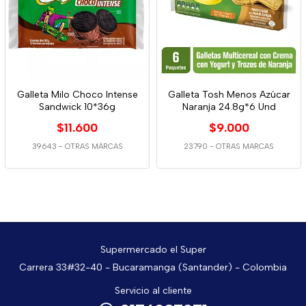
Galleta Milo Choco Intense
Galleta Tosh Menos Azúcar
Sandwick 10*36g
Naranja 24.8g*6 Und
$11.600
$9.000
39643
-
OTRAS MARCAS
23790
-
OTRAS MARCAS
Supermercado el Super
Carrera 33#32-40 - Bucaramanga (Santander) - Colombia
Servicio al cliente