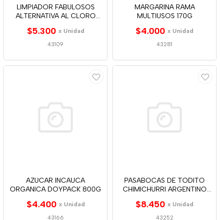
LIMPIADOR FABULOSOS
MARGARINA RAMA
ALTERNATIVA AL CLORO
MULTIUSOS 170G
500ML
$5.300
$4.000
x Unidad
x Unidad
43109
43281
AZUCAR INCAUCA
PASABOCAS DE TODITO
ORGANICA DOYPACK 800G
CHIMICHURRI ARGENTINO
150
$4.400
$8.450
x Unidad
x Unidad
43166
43252