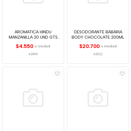
AROMATICA HINDU
DESODORANTE BABARIA
MANZANILLA 20 UND GTS
BODY CHOCOLATE 200ML
A/J-C
$4.550
$20.700
x Unidad
x Unidad
43199
43102