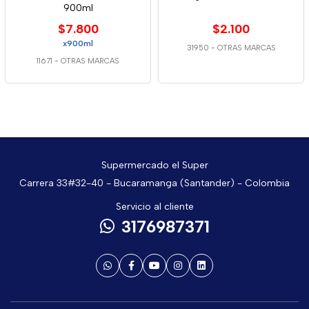
900ml
$7.800
$2.100
x900ml
31950
-
OTRAS MARCAS
11671
-
OTRAS MARCAS
Supermercado el Super
Carrera 33#32-40 - Bucaramanga (Santander) - Colombia
Servicio al cliente
3176987371