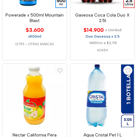
Powerade x 500ml Mountain
Gaseosa Coca Cola Duo X
Blast
2.5l
$3.600
$14.900
x Unidad
x500ml
Duo Gaseosa x 2.5
Mililitro a $2,98
12795
-
OTRAS MARCAS
40454
Nectar California Pera
Agua Cristal Pet 1 L