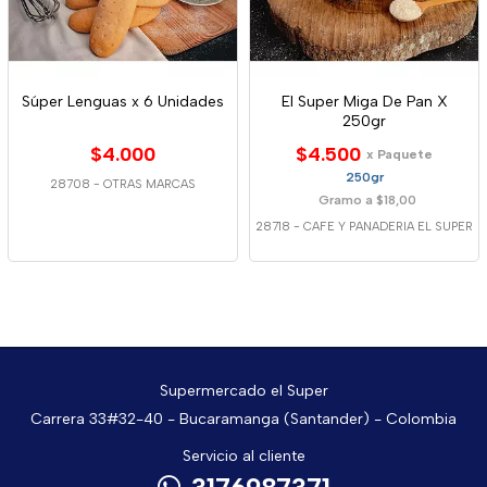
Súper Lenguas x 6 Unidades
El Super Miga De Pan X
250gr
$4.000
$4.500
x Paquete
250gr
28708
-
OTRAS MARCAS
Gramo a $18,00
28718
-
CAFE Y PANADERIA EL SUPER
Supermercado el Super
Carrera 33#32-40 - Bucaramanga (Santander) - Colombia
Servicio al cliente