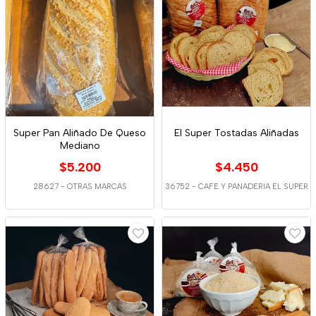
Super Pan Aliñado De Queso
El Super Tostadas Aliñadas
Mediano
$5.200
$4.450
28627
-
OTRAS MARCAS
36752
-
CAFE Y PANADERIA EL SUPER