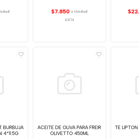
$7.850
$22
nidad
x Unidad
43174
T BURBUJA
ACEITE DE OLIVA PARA FREIR
TE LIPTON
 4*11.5G
OLIVETTO 450ML