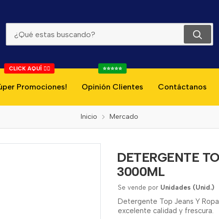
DETERGENTE TOP JEANS Y ROPA OSCURA 3000ML
CLICK AQUÍ 👇🏻
⭐⭐⭐⭐⭐
úper Promociones!
Opinión Clientes
Contáctanos
Inicio
Mercado
DETERGENTE TO
3000ML
Se vende por
Unidades (Unid.)
Detergente Top Jeans Y Ropa 
excelente calidad y frescura.