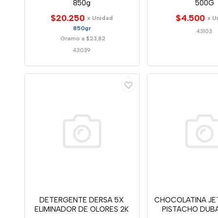
850g
500G
$20.250
$4.500
x Unidad
x U
850gr
43103
Gramo a $23,82
43039
DETERGENTE DERSA 5X
CHOCOLATINA JE
ELIMINADOR DE OLORES 2K
PISTACHO DUBAI