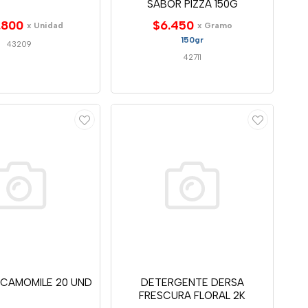
SABOR PIZZA 150G
.800
$6.450
x Unidad
x Gramo
150gr
43209
42711
 CAMOMILE 20 UND
DETERGENTE DERSA
FRESCURA FLORAL 2K