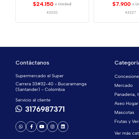
$24.150
$7.900
x Unidad
x U
43320
43227
Contáctanos
Categorí
Supermercado el Super
Concesiones
Carrera 33#32-40 - Bucaramanga
Mercado
(Santander) - Colombia
Panaderia, t
Servicio al cliente
Aseo Hogar
3176987371
Mascotas
Frutas y Ve
Ver más ca