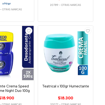
x96gr
20789
-
OTRAS MARCAS
-
OTRAS MARCAS
nte Crema Speed
Teatrical x 100gr Humectante
eme Night Duo 100g
$18.900
$18.300
-
OTRAS MARCAS
33072
-
OTRAS MARCAS