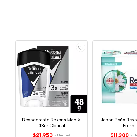
Desodorante Rexona Men X
Jabon Baño Rexo
48gr Clinical
Fresh
$21.950
$11.300
x Unidad
x U