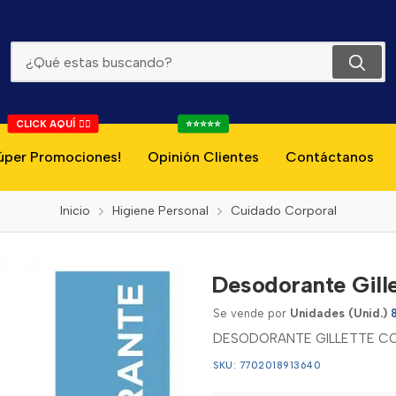
Desodorante Gillette Cool Wave Power Beads 82g
CLICK AQUÍ 👇🏻
⭐⭐⭐⭐⭐
úper Promociones!
Opinión Clientes
Contáctanos
Inicio
Higiene Personal
Cuidado Corporal
Desodorante Gill
Se vende por
Unidades (Unid.)
DESODORANTE GILLETTE C
SKU: 7702018913640