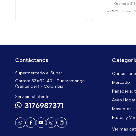
Gramo a $13
42672
-
OTRAS 
Contáctanos
Categorí
Supermercado el Super
Concesiones
Carrera 33#32-40 - Bucaramanga
Mercado
(Santander) - Colombia
Panaderia, t
Servicio al cliente
Aseo Hogar
3176987371
Mascotas
Frutas y Ve
Ver más ca