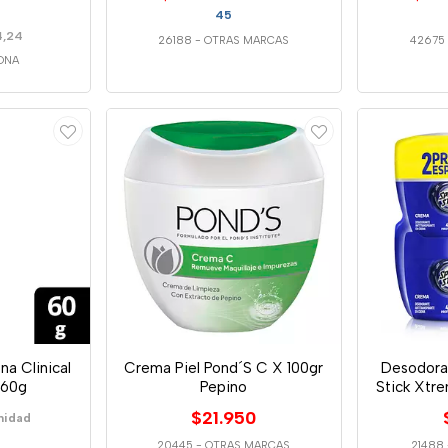
45
4,24
26188
-
OTRAS MARCAS
42675
ONA
a Clinical
Crema Piel Pond´S C X 100gr
Desodora
 60g
Pepino
Stick Xtr
$21.950
nidad
20445
-
OTRAS MARCAS
21488