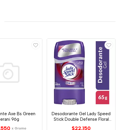
nte Axe Bs Green
Desodorante Gel Lady Speed
erani 96g
Stick Double Defense Floral
65g
.550
$22.150
x Gramo