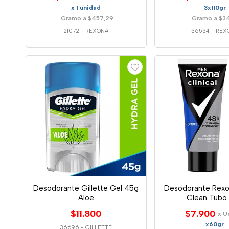
x 1 unidad
3x110gr
Gramo a $457,29
Gramo a $3
21072
-
REXONA
36534
-
REX
Desodorante Gillette Gel 45g
Desodorante Rexon
Aloe
Clean Tubo
$11.800
$7.900
x U
x60gr
36696
-
GILLETTE