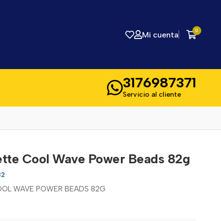
0
Mi cuenta
3176987371
Servicio al cliente
ette Cool Wave Power Beads 82g
82
OOL WAVE POWER BEADS 82G