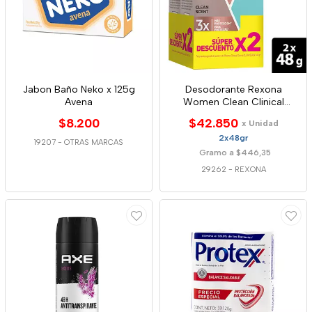
Jabon Baño Neko x 125g
Desodorante Rexona
Avena
Women Clean Clinical
2*48g
$8.200
$42.850
x Unidad
2x48gr
19207
-
OTRAS MARCAS
Gramo a $446,35
29262
-
REXONA