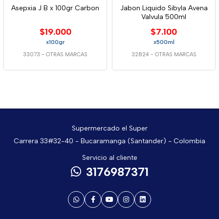
Asepxia J B x 100gr Carbon
Jabon Liquido Sibyla Avena
Valvula 500ml
$19.000
$7.100
x100gr
x500ml
33073
-
OTRAS MARCAS
32824
-
OTRAS MARCAS
Supermercado el Super
Carrera 33#32-40 - Bucaramanga (Santander) - Colombia
Servicio al cliente
3176987371