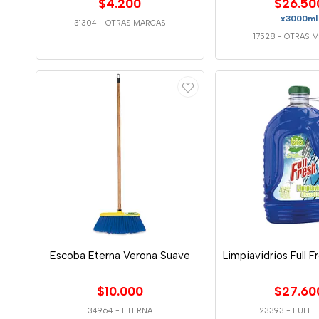
$4.200
$26.50
x3000ml
31304
-
OTRAS MARCAS
17528
-
OTRAS 
Escoba Eterna Verona Suave
Limpiavidrios Full 
$10.000
$27.60
34964
-
ETERNA
23393
-
FULL 