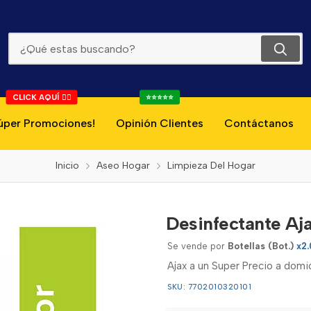
Desinfectante Ajax Bicarbonato Naranja 2l
CLICK AQUÍ 👇🏻
⭐⭐⭐⭐⭐
úper Promociones!
Opinión Clientes
Contáctanos
Inicio
Aseo Hogar
Limpieza Del Hogar
Desinfectante Aja
Se vende por
Botellas (Bot.)
x2.
Ajax a un Super Precio a dom
SKU: 7702010320101