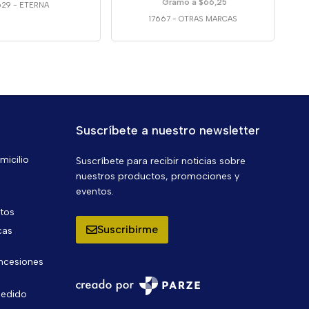
Gramo a $66,25
629
-
ETERNA
17667
-
OTRAS MARCAS
Suscríbete a nuestro newsletter
micilio
Suscríbete para recibir noticias sobre
nuestros productos, promociones y
eventos.
ntos
Suscribirme
cas
oncesiones
pedido