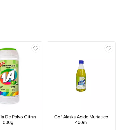
1a De Polvo Citrus
Cof Alaska Acido Muriatico
500g
460ml