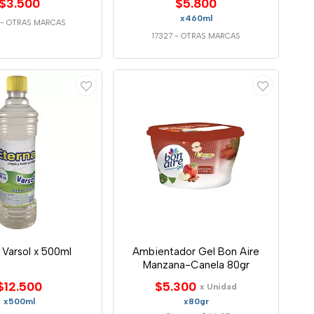
$3.500
$5.800
x460ml
-
OTRAS MARCAS
17327
-
OTRAS MARCAS
 Varsol x 500ml
Ambientador Gel Bon Aire
Manzana-Canela 80gr
$12.500
$5.300
x Unidad
x500ml
x80gr