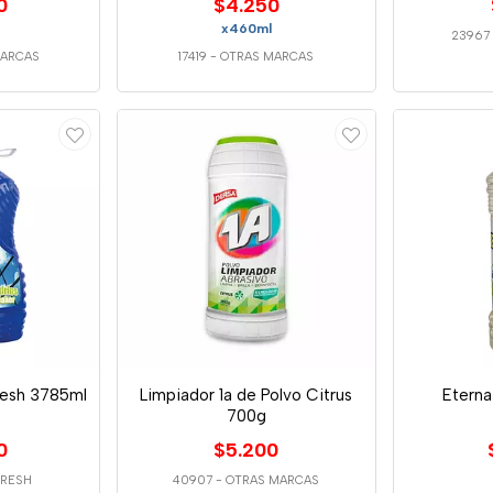
0
$4.250
x460ml
23967
MARCAS
17419
-
OTRAS MARCAS
Fresh 3785ml
Limpiador 1a de Polvo Citrus
Eterna
700g
0
$5.200
FRESH
40907
-
OTRAS MARCAS