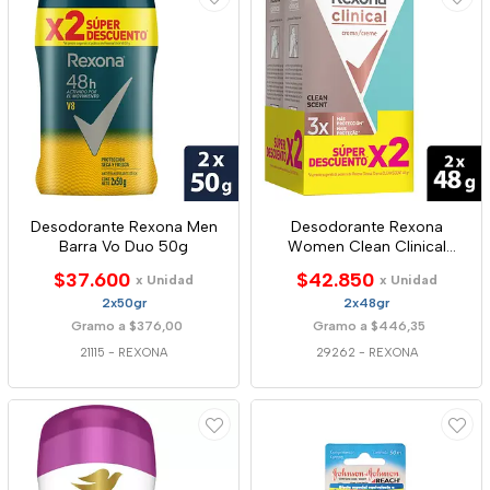
Desodorante Rexona Men
Desodorante Rexona
Barra Vo Duo 50g
Women Clean Clinical
2*48g
$37.600
$42.850
x Unidad
x Unidad
2x50gr
2x48gr
Gramo a $376,00
Gramo a $446,35
21115
-
REXONA
29262
-
REXONA