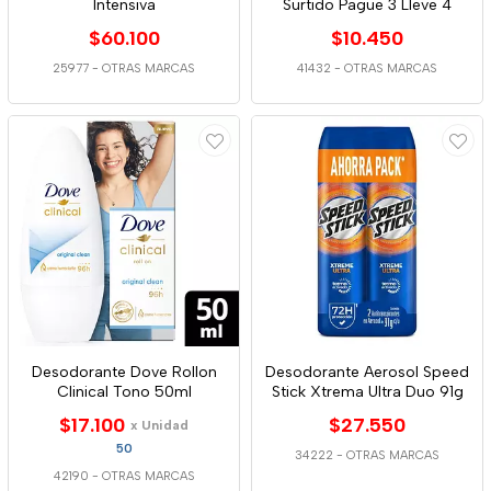
Intensiva
Surtido Pague 3 Lleve 4
$60.100
$10.450
25977
-
OTRAS MARCAS
41432
-
OTRAS MARCAS
Desodorante Dove Rollon
Desodorante Aerosol Speed
Clinical Tono 50ml
Stick Xtrema Ultra Duo 91g
$17.100
$27.550
x Unidad
50
34222
-
OTRAS MARCAS
42190
-
OTRAS MARCAS