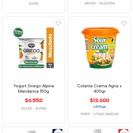
38086
-
ALQUERIA
42481
Yogurt Griego Alpina
Colanta Crema Agria x
Mandarina 150g
400gr
$6.550
$13.600
x400gr
36238
-
ALPINA
15895
-
OTRAS MARCAS