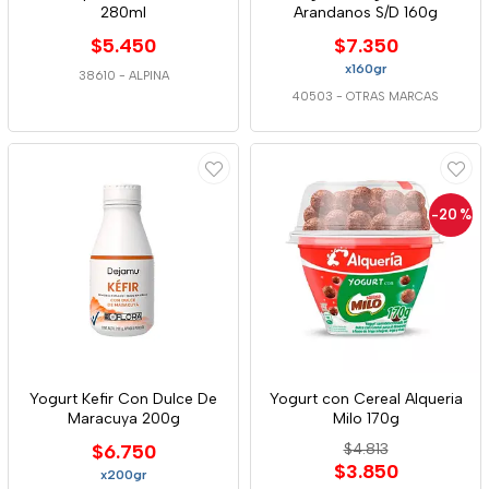
280ml
Arandanos S/D 160g
$5.450
$7.350
x160gr
38610
-
ALPINA
40503
-
OTRAS MARCAS
-20
%
Yogurt Kefir Con Dulce De
Yogurt con Cereal Alqueria
Maracuya 200g
Milo 170g
$6.750
$4.813
$3.850
x200gr