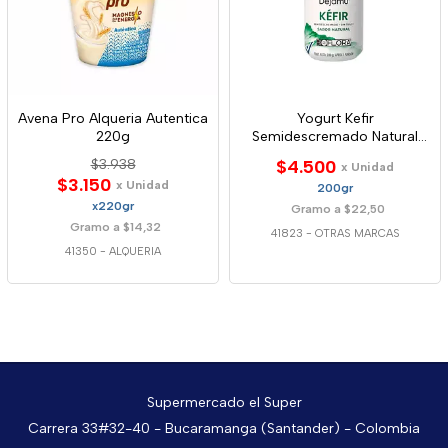
Avena Pro Alqueria Autentica
Yogurt Kefir
220g
Semidescremado Natural
200g
$3.938
$4.500
x Unidad
$3.150
x Unidad
200gr
x220gr
Gramo a $22,50
Gramo a $14,32
41823
-
OTRAS MARCAS
41350
-
ALQUERIA
Supermercado el Super
Carrera 33#32-40 - Bucaramanga (Santander) - Colombia