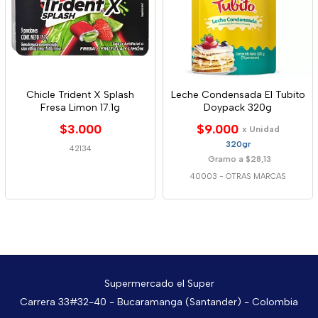
Chicle Trident X Splash
Leche Condensada El Tubito
Fresa Limon 17.1g
Doypack 320g
$3.000
$9.000
x Unidad
320gr
42134
Gramo a $28,13
40003
-
OTRAS MARCAS
Supermercado el Super
Carrera 33#32-40 - Bucaramanga (Santander) - Colombia