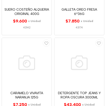
SUERO COSTEÑO ALQUERIA
GALLETA OREO FRESA
ORIGINAL 400G
6*36G
$9.600
$7.850
x Unidad
x Unidad
43142
43174
CARAMELO VIVAVITA
DETERGENTE TOP JEANS Y
NARANJA 125G
ROPA OSCURA 3000ML
$7.250
$43.400
x Unidad
x Unidad