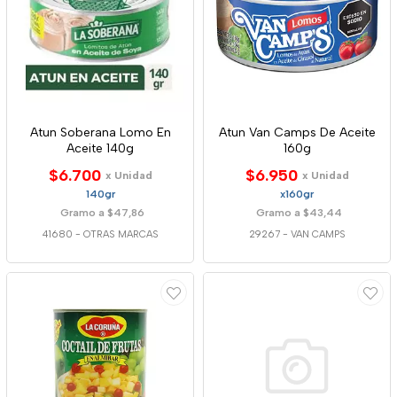
Atun Soberana Lomo En
Atun Van Camps De Aceite
Aceite 140g
160g
$6.700
$6.950
x Unidad
x Unidad
140gr
x160gr
Gramo a $47,86
Gramo a $43,44
41680
-
OTRAS MARCAS
29267
-
VAN CAMPS