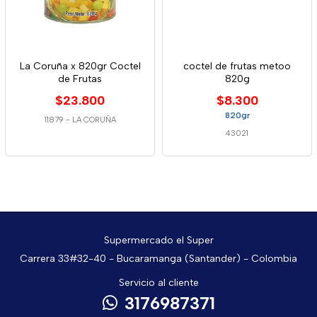
La Coruña x 820gr Coctel
coctel de frutas metoo
de Frutas
820g
$23.800
$8.300
820gr
11879
-
LA CORUÑA
43021
Supermercado el Super
Carrera 33#32-40 - Bucaramanga (Santander) - Colombia
Servicio al cliente
3176987371