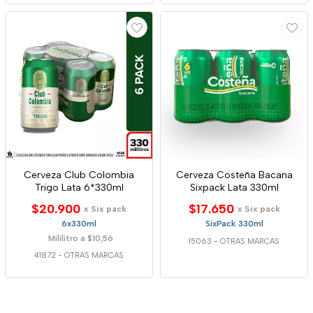
Cerveza Club Colombia
Cerveza Costeña Bacana
Trigo Lata 6*330ml
Sixpack Lata 330ml
$20.900
$17.650
x Six pack
x Six pack
6x330ml
SixPack 330ml
Mililitro a $10,56
15063
-
OTRAS MARCAS
41872
-
OTRAS MARCAS