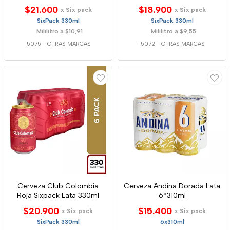
$21.600
$18.900
x Six pack
x Six pack
SixPack 330ml
SixPack 330ml
Mililitro a $10,91
Mililitro a $9,55
15075
-
OTRAS MARCAS
15072
-
OTRAS MARCAS
Cerveza Club Colombia
Cerveza Andina Dorada Lata
Roja Sixpack Lata 330ml
6*310ml
$20.900
$15.400
x Six pack
x Six pack
SixPack 330ml
6x310ml