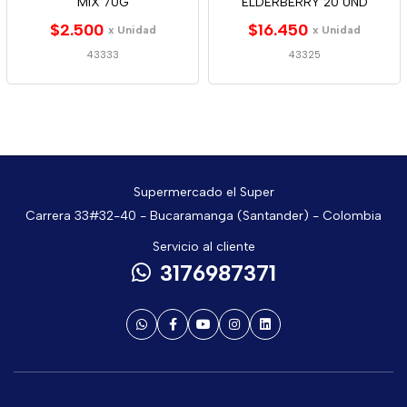
MIX 70G
ELDERBERRY 20 UND
$2.500
$16.450
x Unidad
x Unidad
43333
43325
Supermercado el Super
Carrera 33#32-40 - Bucaramanga (Santander) - Colombia
Servicio al cliente
3176987371