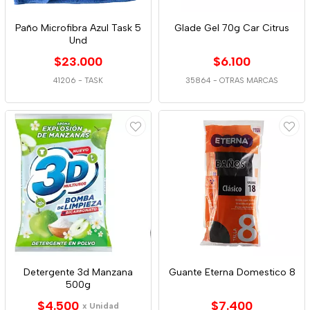
Paño Microfibra Azul Task 5
Glade Gel 70g Car Citrus
Und
$23.000
$6.100
41206
-
TASK
35864
-
OTRAS MARCAS
Detergente 3d Manzana
Guante Eterna Domestico 8
500g
$4.500
$7.400
x Unidad