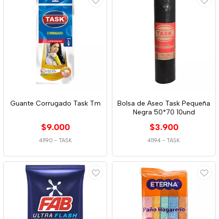
Guante Corrugado Task Tm
Bolsa de Aseo Task Pequeña
Negra 50*70 10und
$9.000
$3.900
41190
-
TASK
41194
-
TASK