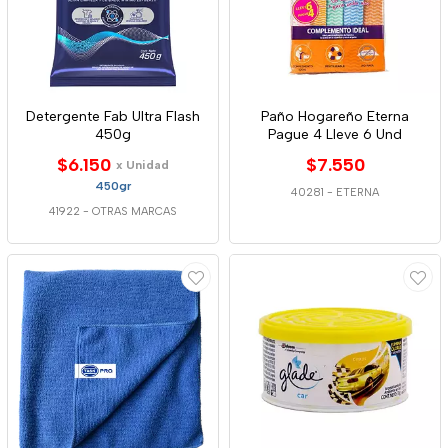
Detergente Fab Ultra Flash
Paño Hogareño Eterna
450g
Pague 4 Lleve 6 Und
$6.150
$7.550
x Unidad
450gr
40281
-
ETERNA
41922
-
OTRAS MARCAS