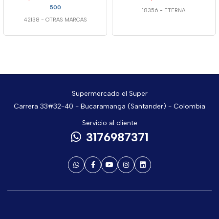
500
18356
-
ETERNA
42138
-
OTRAS MARCAS
Supermercado el Super
Carrera 33#32-40 - Bucaramanga (Santander) - Colombia
Servicio al cliente
3176987371