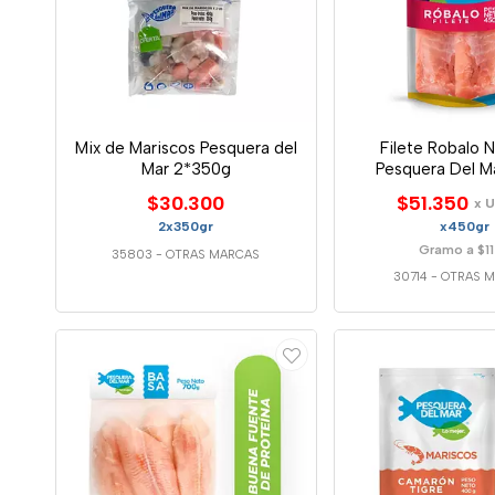
Mix de Mariscos Pesquera del
Filete Robalo N
Mar 2*350g
Pesquera Del M
$30.300
$51.350
x 
2x350gr
x450gr
Gramo a $11
35803
-
OTRAS MARCAS
30714
-
OTRAS 