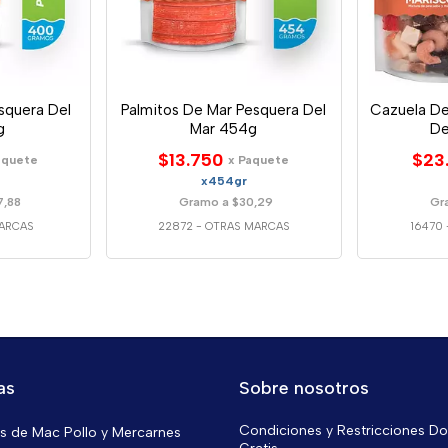
squera Del
Palmitos De Mar Pesquera Del
Cazuela De
g
Mar 454g
De
$13.750
$23
aquete
x Paquete
x454gr
7,88
Gramo a $30,29
Gr
ARCAS
22872
-
OTRAS MARCAS
16470
as
Sobre nosotros
Condiciones y Restricciones Do
 de Mac Pollo y Mercarnes