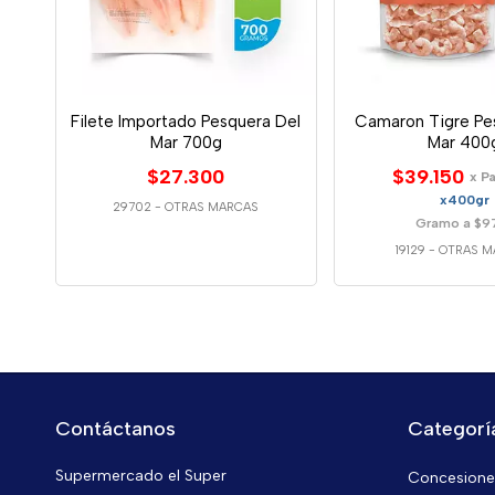
Filete Importado Pesquera Del
Camaron Tigre Pe
Mar 700g
Mar 400
$27.300
$39.150
x P
x400gr
29702
-
OTRAS MARCAS
Gramo a $9
19129
-
OTRAS M
Contáctanos
Categorí
Supermercado el Super
Concesiones