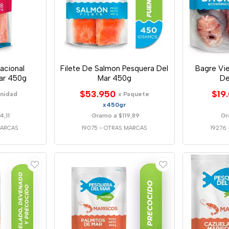
acional
Filete De Salmon Pesquera Del
Bagre Vi
ar 450g
Mar 450g
De
$53.950
$19
Unidad
x Paquete
x450gr
4,11
Gramo a $119,89
Gr
MARCAS
19075
-
OTRAS MARCAS
19276