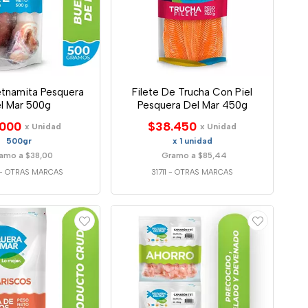
etnamita Pesquera
Filete De Trucha Con Piel
l Mar 500g
Pesquera Del Mar 450g
.000
$38.450
x Unidad
x Unidad
500gr
x 1 unidad
amo a $38,00
Gramo a $85,44
-
OTRAS MARCAS
31711
-
OTRAS MARCAS