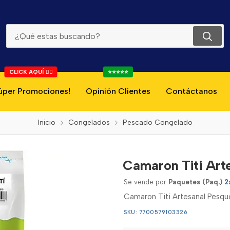
Camaron Titi Artesanal Pesquera Del Mar 2*165g
CLICK AQUÍ 👇🏻
⭐⭐⭐⭐⭐
úper Promociones!
Opinión Clientes
Contáctanos
Inicio
Congelados
Pescado Congelado
Camaron Titi Art
Se vende por
Paquetes (Paq.)
2
Camaron Titi Artesanal Pesqu
SKU: 7700579103326