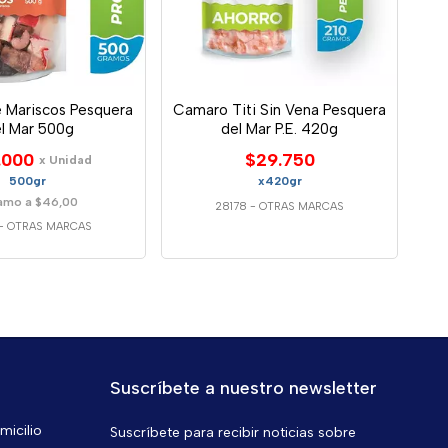
 Mariscos Pesquera
Camaro Titi Sin Vena Pesquera
l Mar 500g
del Mar P.E. 420g
.000
$29.750
x Unidad
500gr
x420gr
amo a $46,00
28178
-
OTRAS MARCAS
-
OTRAS MARCAS
Suscríbete a nuestro newsletter
micilio
Suscríbete para recibir noticias sobre