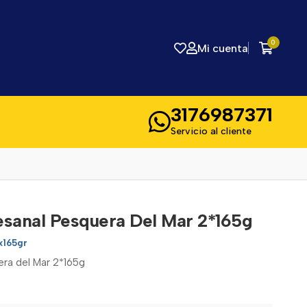
0
Mi cuenta
3176987371
Servicio al cliente
esanal Pesquera Del Mar 2*165g
x165gr
era del Mar 2*165g