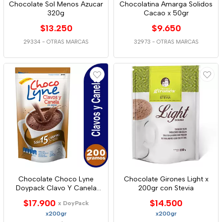
Chocolate Sol Menos Azucar
Chocolatina Amarga Solidos
320g
Cacao x 50gr
$13.250
$9.650
29334
-
OTRAS MARCAS
32973
-
OTRAS MARCAS
Chocolate Choco Lyne
Chocolate Girones Light x
Doypack Clavo Y Canela
200gr con Stevia
200g
$17.900
$14.500
x DoyPack
x200gr
x200gr