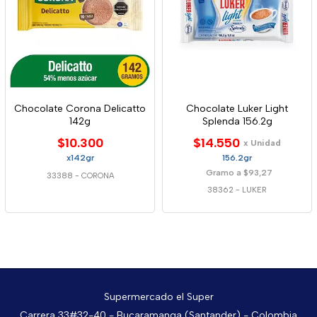
Chocolate Corona Delicatto
Chocolate Luker Light
142g
Splenda 156.2g
$10.300
$14.550
x Unidad
x142gr
156.2gr
Gramo a $93,27
33388
-
CORONA
38362
-
LUKER
Supermercado el Super
Carrera 33#32-40 - Bucaramanga (Santander) - Colombia