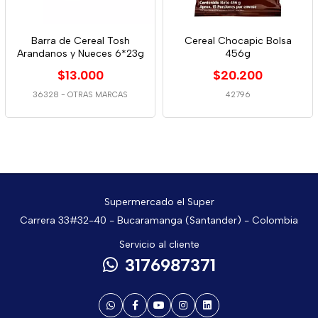
Barra de Cereal Tosh
Cereal Chocapic Bolsa
Arandanos y Nueces 6*23g
456g
$13.000
$20.200
36328
-
OTRAS MARCAS
42796
Supermercado el Super
Carrera 33#32-40 - Bucaramanga (Santander) - Colombia
Servicio al cliente
3176987371