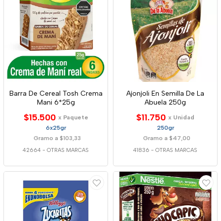
Barra De Cereal Tosh Crema
Ajonjoli En Semilla De La
Mani 6*25g
Abuela 250g
$15.500
$11.750
x Paquete
x Unidad
6x25gr
250gr
Gramo a $103,33
Gramo a $47,00
42664
-
OTRAS MARCAS
41836
-
OTRAS MARCAS