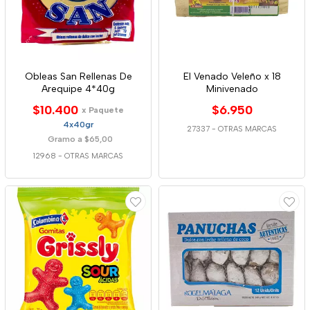
Obleas San Rellenas De
El Venado Veleño x 18
Arequipe 4*40g
Minivenado
$10.400
$6.950
x Paquete
4x40gr
27337
-
OTRAS MARCAS
Gramo a $65,00
12968
-
OTRAS MARCAS