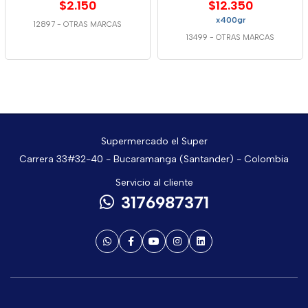
$2.150
$12.350
x400gr
12897
-
OTRAS MARCAS
13499
-
OTRAS MARCAS
Supermercado el Super
Carrera 33#32-40 - Bucaramanga (Santander) - Colombia
Servicio al cliente
3176987371